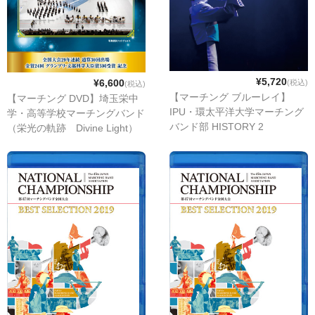
¥5,720
¥6,600
(税込)
(税込)
【マーチング ブルーレイ】
【マーチング DVD】埼玉栄中
IPU・環太平洋大学マーチング
学・高等学校マーチングバンド
バンド部 HISTORY 2
（栄光の軌跡 Divine Light）