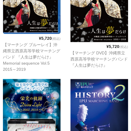
¥5,720
(税込)
【マーチング ブルーレイ】沖
¥5,720
(税込)
縄県立西原高等学校マーチング
【マーチング DVD】沖縄県立
バンド 『人生は夢だらけ』
西原高等学校マーチングバンド
Memorial sequence Vol.5
『人生は夢だらけ』
2015～2019