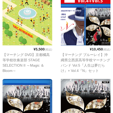
マーチンググランプリ
有名マーチングバンド特集
マーチング指導法
吹奏楽 DVD/BD
指導・クリニック DVD/BD
¥5,500
¥10,450
(税込)
(税込)
【マーチング DVD】京都橘高
【マーチング ブルーレイ】沖
バトン・フリー音源 CD/DVD
等学校吹奏楽部 STAGE
縄県立西原高等学校マーチング
SELECTION II ～Magic ＆
バンド Vol.5『人生は夢だら
書籍・楽譜
Bloom～
け』+ Vol.4『N』セット
カスタム商品