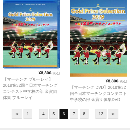
¥8,800
(税込)
【マーチング ブルーレイ】
¥8,800
(税込)
2019第32回全日本マーチング
【マーチング DVD】2019第32
コンテスト中学校の部 金賞団
回全日本マーチングコンテスト
体集 ブルーレイ
中学校の部 金賞団体集DVD
≪
1
…
4
5
6
7
8
…
12
≫