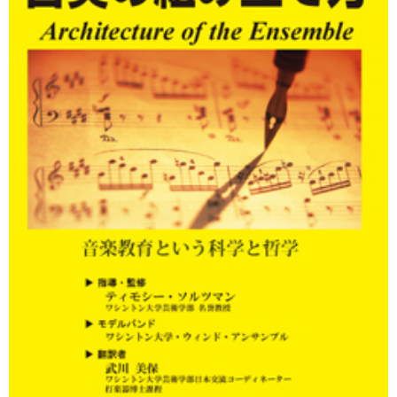
マーチンググランプリ
有名マーチングバンド特集
マーチング指導法
吹奏楽 DVD/BD
指導・クリニック DVD/BD
バトン・フリー音源 CD/DVD
書籍・楽譜
カスタム商品