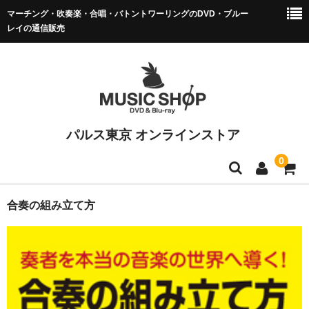
マーチング・吹奏楽・合唱・バトントワーリングのDVD・ブルー
レイの通信販売
パルス東京 オンラインストア
0
マーチング DVD/BD
合奏の組み立て方
全日本マーチング
小学校バンドフェス
マーチング全国大会