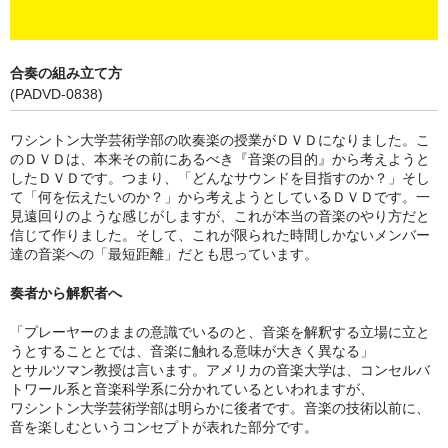
合奏の組み立て方
(PADVD-0838)
ワシントン大学芸術学部の吹奏楽の授業がＤＶＤになりました。こ
のＤＶＤは、本来その前にあるべき『音楽の目的』から考えようと
したＤＶＤです。つまり、「どんなサウンドを目指すのか？」そし
て「何を伝えたいのか？」から考えようとしているＤＶＤです。一
見遠回りのような感じがしますが、これが本当の音楽のやり方だと
信じて作りました。そして、これが限られた時間しかないメンバー
達の音楽への「最短距離」だとも思っています。
奏者から解釈者へ
「プレーヤーのままの意識でいるのと、音楽を解釈する立場に立と
うとすることとでは、音楽に触れる意味が大きく異なる」
とサルツマン教授は言います。アメリカの音楽大学は、コンセルバ
トワール系と音楽科学系に分かれているといわれますが、
ワシントン大学芸術学部は明らかに後者です。音楽の技術以前に、
音を楽しむというコンセプトが表れた部分です。