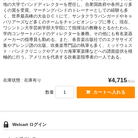
地の大学でバンドディレクターを歴任し、合衆国政府や各州より多
くの賞を受賞。マーチングバンドのトレーナーとしての経験も多
く、世界最高峰の大会ＤＣＩにて、サンタクララバンガードやキャ
バリアーズなど多くのチームをチャンピオンシップに導く。現在、
ワシントン大学芸術学部大学院にて指揮法の教鞭をとるかたわら、
学内コンサートバンドのディレクターを兼務。その他にも有名楽器
メーカーの指導員も勤める。また、各音楽出版社でのエクササイズ
集やアレンジ譜の出版、吹奏楽専門誌の執筆も多く、ミッドウェス
ト・バンドクリニックやアメリカ海軍軍楽隊などへの譜面提供を積
極的に行う。アメリカを代表する吹奏楽指導者の一人である。
¥4,715
在庫状態 : 在庫有り
(税込)
数量
Welcart ログイン