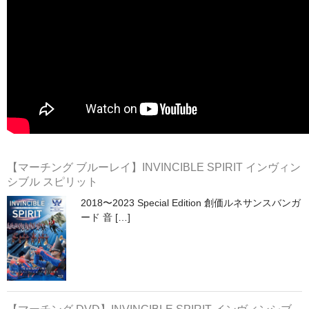
マーチンググランプリ
有名マーチングバンド特集
マーチング指導法
吹奏楽 DVD/BD
指導・クリニック DVD/BD
バトン・フリー音源 CD/DVD
【マーチング ブルーレイ】INVINCIBLE SPIRIT インヴィン
シブル スピリット
書籍・楽譜
2018〜2023 Special Edition 創価ルネサンスバンガ
カスタム商品
ード 音 […]