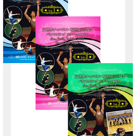
マーチンググランプリ
有名マーチングバンド特集
マーチング指導法
吹奏楽 DVD/BD
指導・クリニック DVD/BD
バトン・フリー音源 CD/DVD
書籍・楽譜
カスタム商品