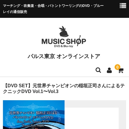
マーチング・吹奏楽・合唱・バトントワーリングのDVD・ブルー
レイの通信販売
パルス東京 オンラインストア
0
マーチング DVD/BD
【DVD SET】元世界チャンピオンの稲垣正司さんによるテ
クニックDVD Vol.1〜Vol.3
全日本マーチング
小学校バンドフェス
マーチング全国大会