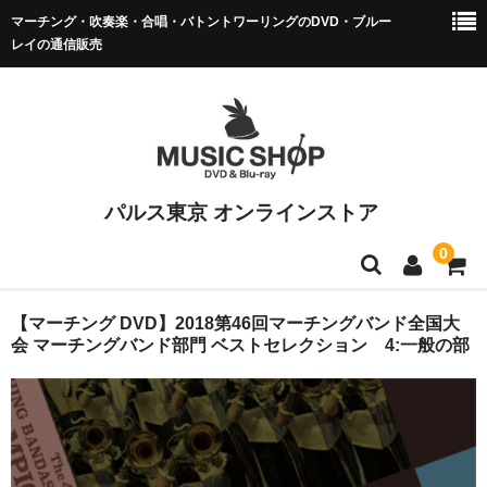
マーチング・吹奏楽・合唱・バトントワーリングのDVD・ブルー
レイの通信販売
パルス東京 オンラインストア
0
マーチング DVD/BD
【マーチング DVD】2018第46回マーチングバンド全国大
会 マーチングバンド部門 ベストセレクション 4:一般の部
全日本マーチング
小学校バンドフェス
マーチング全国大会