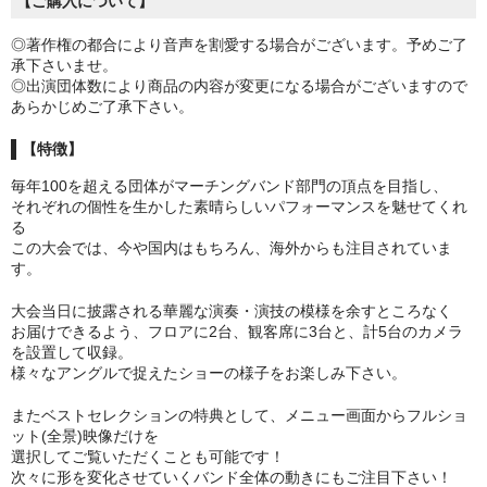
【ご購入について】
◎著作権の都合により音声を割愛する場合がございます。予めご了
承下さいませ。
◎出演団体数により商品の内容が変更になる場合がございますので
あらかじめご了承下さい。
【特徴】
毎年100を超える団体がマーチングバンド部門の頂点を目指し、
それぞれの個性を生かした素晴らしいパフォーマンスを魅せてくれ
る
この大会では、今や国内はもちろん、海外からも注目されていま
す。
大会当日に披露される華麗な演奏・演技の模様を余すところなく
お届けできるよう、フロアに2台、観客席に3台と、計5台のカメラ
を設置して収録。
様々なアングルで捉えたショーの様子をお楽しみ下さい。
またベストセレクションの特典として、メニュー画面からフルショ
ット(全景)映像だけを
選択してご覧いただくことも可能です！
次々に形を変化させていくバンド全体の動きにもご注目下さい！