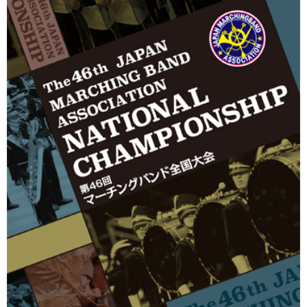
マーチンググランプリ
有名マーチングバンド特集
マーチング指導法
吹奏楽 DVD/BD
指導・クリニック DVD/BD
バトン・フリー音源 CD/DVD
書籍・楽譜
カスタム商品