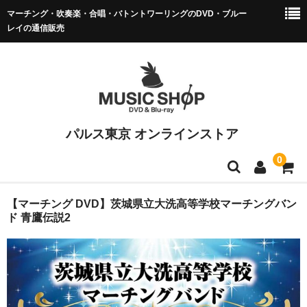
マーチング・吹奏楽・合唱・バトントワーリングのDVD・ブルー
レイの通信販売
パルス東京 オンラインストア
0
マーチング DVD/BD
【マーチング DVD】茨城県立大洗高等学校マーチングバン
ド 青鷹伝説2
全日本マーチング
小学校バンドフェス
マーチング全国大会