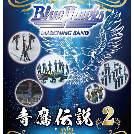
マーチンググランプリ
有名マーチングバンド特集
マーチング指導法
吹奏楽 DVD/BD
指導・クリニック DVD/BD
バトン・フリー音源 CD/DVD
書籍・楽譜
カスタム商品