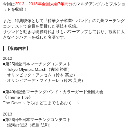
今回は
2012～2018年全国大会7年間分
のマルチアングルとフルショ
ットを収録！
また、特典映像として『精華女子卒業生バンド』の九州マーチング
コンテストで金賞を受賞した演技も収録。
サウンドと動きは現役時代よりもパワーアップしており、観客に大
きなインパクトを残した名演です。
【収録内容】
2012
■第25回全日本マーチングコンテスト
・Tokyo Olympic March（古関 裕而）
・オリンピック・アンセム（鈴木 英史）
・オリンピアーデ・フィナーレ（鈴木 英史）
■第40回記念マーチングバンド・カラーガード全国大会
《Theme Title》
The Dove ～そらは どこまでもあおく…～
2013
■第26回全日本マーチングコンテスト
・銀河の伝説（福島 弘和）