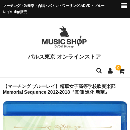
マーチング・吹奏楽・合唱・バトントワーリングのDVD・ブルー
レイの通信販売
パルス東京 オンラインストア
0
マーチング DVD/BD
【マーチング ブルーレイ】精華女子高等学校吹奏楽部
Memorial Sequence 2012-2018『真価 進化 新華』
全日本マーチング
小学校バンドフェス
マーチング全国大会