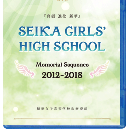
マーチンググランプリ
有名マーチングバンド特集
マーチング指導法
吹奏楽 DVD/BD
指導・クリニック DVD/BD
バトン・フリー音源 CD/DVD
書籍・楽譜
カスタム商品