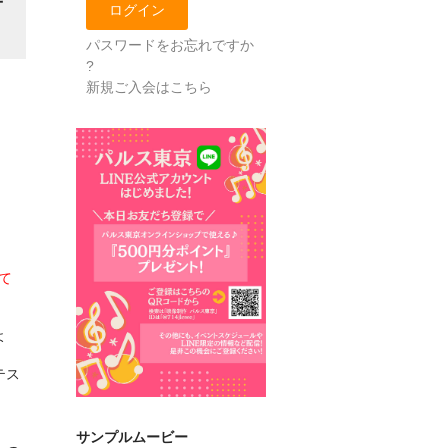
パスワードをお忘れですか
?
新規ご入会はこちら
て
！
よ
テス
サンプルムービー