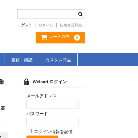
ゲスト
ログイン
新規会員登録
カートの中
0
書籍・楽譜
カスタム商品
集
Welcart ログイン
メールアドレス
ト高
パスワード
ログイン情報を記憶
学