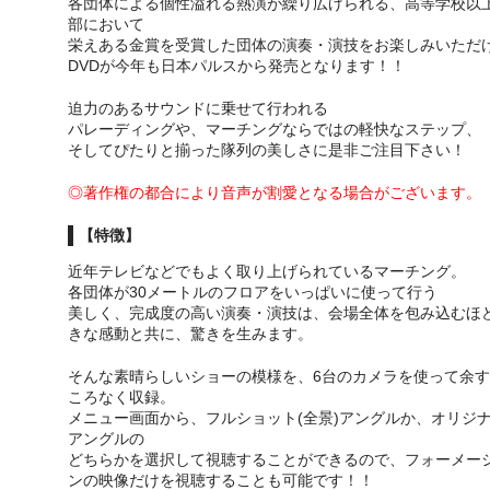
各団体による個性溢れる熱演が繰り広げられる、高等学校以
部において
栄えある金賞を受賞した団体の演奏・演技をお楽しみいただ
DVDが今年も日本パルスから発売となります！！
迫力のあるサウンドに乗せて行われる
パレーディングや、マーチングならではの軽快なステップ、
そしてぴたりと揃った隊列の美しさに是非ご注目下さい！
◎著作権の都合により音声が割愛となる場合がございます。
【特徴】
近年テレビなどでもよく取り上げられているマーチング。
各団体が30メートルのフロアをいっぱいに使って行う
美しく、完成度の高い演奏・演技は、会場全体を包み込むほ
きな感動と共に、驚きを生みます。
そんな素晴らしいショーの模様を、6台のカメラを使って余す
ころなく収録。
メニュー画面から、フルショット(全景)アングルか、オリジ
アングルの
どちらかを選択して視聴することができるので、フォーメー
ンの映像だけを視聴することも可能です！！