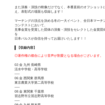
また演奏・演技の映像だけでなく、本番直前のオフショット
え、表彰式の場面も収録します！
マーチングの頂点を決める冬の一大イベント、全日本マーチ
コンテストにおいて、
見事金賞を受賞した団体の演奏・演技をセレクトした金賞団
を
日本パルスが自信を持ってお届けいたします！！
【収録内容】
◎著作権の都合により音声が割愛となる場合がございます。
02:金 九州 長崎県
活水中学校・高等学校
—–
06:金 西関東 群馬県
東京農業大学第二高等学校
—–
08:金 東関東 千葉県
習志野市立習志野高等学校
—–
09:金 九州 熊本県