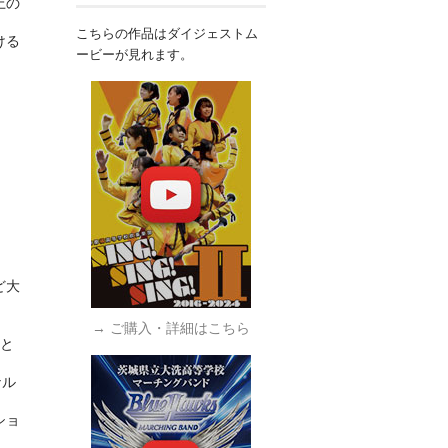
上の
こちらの作品はダイジェストム
ける
ービーが見れます。
ど大
→ ご購入・詳細はこちら
と
ナル
ショ