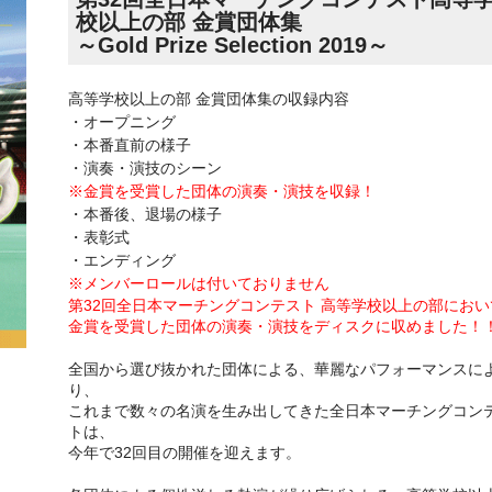
校以上の部 金賞団体集
～Gold Prize Selection 2019～
高等学校以上の部 金賞団体集の収録内容
・オープニング
・本番直前の様子
・演奏・演技のシーン
※金賞を受賞した団体の演奏・演技を収録！
・本番後、退場の様子
・表彰式
・エンディング
※メンバーロールは付いておりません
第32回全日本マーチングコンテスト 高等学校以上の部におい
金賞を受賞した団体の演奏・演技をディスクに収めました！
全国から選び抜かれた団体による、華麗なパフォーマンスに
り、
これまで数々の名演を生み出してきた全日本マーチングコン
トは、
今年で32回目の開催を迎えます。