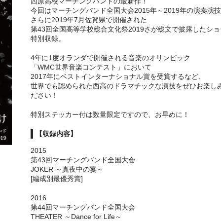
西原高校マーチングバンドの最新作！
今回はマーチングバンド全国大会2015年～2019年の演奏演
さらに2019年7月佐賀県で開催された
第43回全国高等学校総合文化祭2019さが総文で披露したショ
特別収録。
4年に1度オランダで開催される音楽のオリンピック
「WMC世界音楽コンテスト」において
2017年にベストインターナショナル賞を受賞するなど、
世界でも認められた西高のドラマチックな演技をぜひお楽し
ださい！
特別ステッカー付は数量限定ですので、お早めに！
【収録内容】
2015
第43回マーチングバンド全国大会
JOKER ～真夜中の宴～
[編成別最優秀賞]
2016
第44回マーチングバンド全国大会
THEATER ～Dance for Life～