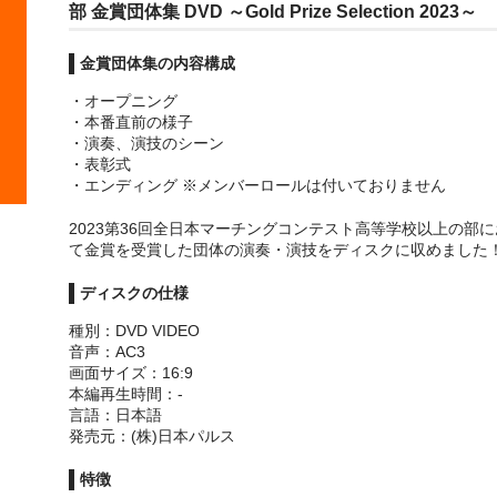
部 金賞団体集 DVD ～Gold Prize Selection 2023～
金賞団体集の内容構成
・オープニング
・本番直前の様子
・演奏、演技のシーン
・表彰式
・エンディング ※メンバーロールは付いておりません
2023第36回全日本マーチングコンテスト高等学校以上の部に
て金賞を受賞した団体の演奏・演技をディスクに収めました
ディスクの仕様
種別：DVD VIDEO
音声：AC3
画面サイズ：16:9
本編再生時間：-
言語：日本語
発売元：(株)日本パルス
特徴