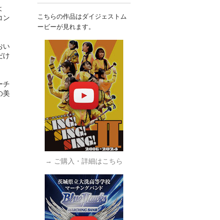
よ
こちらの作品はダイジェストム
コン
ービーが見れます。
おい
だけ
ーチ
の美
→ ご購入・詳細はこちら