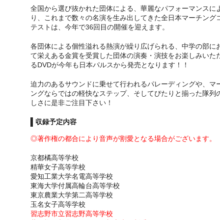
全国から選び抜かれた団体による、華麗なパフォーマンスに
り、これまで数々の名演を生み出してきた全日本マーチング
テストは、今年で36回目の開催を迎えます。
各団体による個性溢れる熱演が繰り広げられる、中学の部に
て栄えある金賞を受賞した団体の演奏・演技をお楽しみいた
るDVDが今年も日本パルスから発売となります！！
迫力のあるサウンドに乗せて行われるパレーディングや、マ
ングならではの軽快なステップ、そしてぴたりと揃った隊列
しさに是非ご注目下さい！
収録予定内容
◎著作権の都合により音声が割愛となる場合がございます。
京都橘高等学校
精華女子高等学校
愛知工業大学名電高等学校
東海大学付属高輪台高等学校
東京農業大学第二高等学校
玉名女子高等学校
習志野市立習志野高等学校