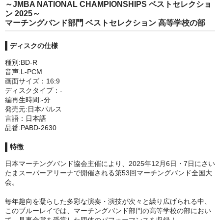
～JMBA NATIONAL CHAMPIONSHIPS ベストセレクショ
ン 2025～
マーチングバンド部門 ベストセレクション 高等学校の部
ディスクの仕様
種別:BD-R
音声:L-PCM
画面サイズ：16:9
ディスクタイプ：-
編再生時間:-分
発売元:日本パルス
言語：日本語
品番:PABD-2630
特徴
日本マーチングバンド協会主催により、2025年12月6日・7日にさい
たまスーパーアリーナで開催される第53回マーチングバンド全国大
会。
毎年趣向を凝らした多彩な演奏・演技が次々と繰り広げられる中、
このブルーレイでは、マーチングバンド部門の高等学校の部におい