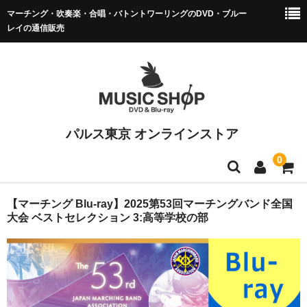
マーチング・吹奏楽・合唱・バトントワーリングのDVD・ブルー
レイの通信販売
パルス東京 オンラインストア
0
マーチング DVD/BD
【マーチング Blu-ray】2025第53回マーチングバンド全国
大会 ベストセレクション 3:高等学校の部
全日本マーチング
小学校バンドフェス
マーチング全国大会