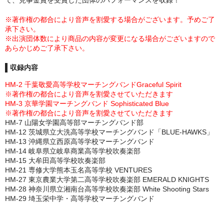
て、見事金賞を受賞した団体のパフォーマンスを収録！
※著作権の都合により音声を割愛する場合がございます。予めご了
承下さい。
※出演団体数により商品の内容が変更になる場合がございますので
あらかじめご了承下さい。
収録内容
HM-2 千葉敬愛高等学校マーチングバンドGraceful Spirit
※著作権の都合により音声を割愛させていただきます
HM-3 京華学園マーチングバンド Sophisticated Blue
※著作権の都合により音声を割愛させていただきます
HM-7 山陽女学園高等部マーチングバンド部
HM-12 茨城県立大洗高等学校マーチングバンド「BLUE-HAWKS」
HM-13 沖縄県立西原高等学校マーチングバンド
HM-14 岐阜県立岐阜商業高等学校吹奏楽部
HM-15 大牟田高等学校吹奏楽部
HM-21 専修大学熊本玉名高等学校 VENTURES
HM-27 東京農業大学第二高等学校吹奏楽部 EMERALD KNIGHTS
HM-28 神奈川県立湘南台高等学校吹奏楽部 White Shooting Stars
HM-29 埼玉栄中学・高等学校マーチングバンド