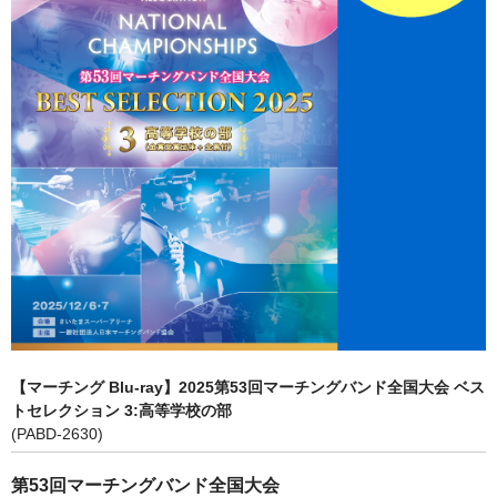
マーチンググランプリ
有名マーチングバンド特集
マーチング指導法
吹奏楽 DVD/BD
指導・クリニック DVD/BD
バトン・フリー音源 CD/DVD
書籍・楽譜
カスタム商品
【マーチング Blu-ray】2025第53回マーチングバンド全国大会 ベス
トセレクション 3:高等学校の部
(PABD-2630)
第53回マーチングバンド全国大会