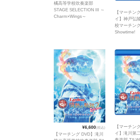
橘高等学校吹奏楽部
STAGE SELECTION III ～
【マーチング
Charm×Wings～
イ】神戸弘
校マーチングバ
Showtime!
【マーチング
¥6,600
(税込)
イ】滝川第
【マーチング DVD】滝川
奏楽部 TII W