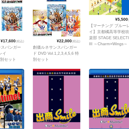
¥5,500
【マーチング ブルー
イ】京都橘高等学校
楽部 STAGE SELECT
¥17,600
¥22,000
(税込)
(税込)
III ～Charm×Wings～
ンスバンガー
創価ルネサンスバンガー
レイ
ド DVD Vol.1,2,3,4,5,6 特
6 特別セット
別セット