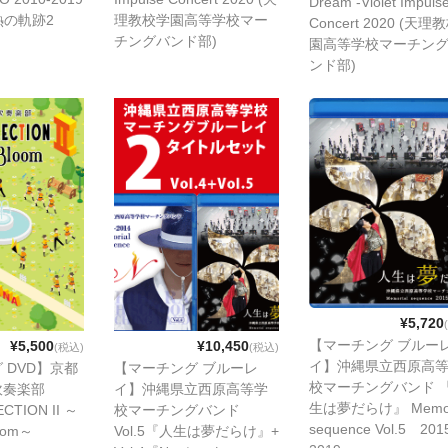
Dream -Violet Impuls
情熱の軌跡2
理教校学園高等学校マー
Concert 2020 (天理
チングバンド部)
園高等学校マーチン
ンド部)
¥5,720
【マーチング ブルー
¥5,500
¥10,450
(税込)
(税込)
イ】沖縄県立西原高
 DVD】京都
【マーチング ブルーレ
校マーチングバンド 
吹奏楽部
イ】沖縄県立西原高等学
生は夢だらけ』 Memor
CTION II ～
校マーチングバンド
sequence Vol.5 20
loom～
Vol.5『人生は夢だらけ』+