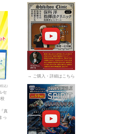
→ ご購入・詳細はこちら
(税込)
ルセ
学校
18『真
まっ