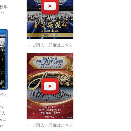
e
教校学
グバ
→ ご購入・詳細はこちら
(税込)
レ
等学
『人
ial
→ ご購入・詳細はこちら
15～