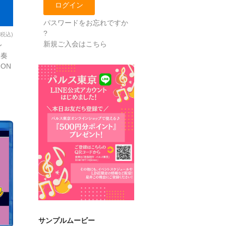
パスワードをお忘れですか
?
(税込)
新規ご入会はこちら
レ
吹奏
ION
サンプルムービー