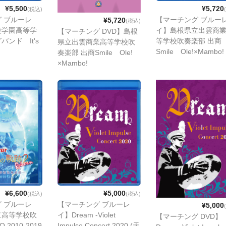
¥5,500
¥5,720
(税込)
 ブルーレ
【マーチング ブルー
¥5,720
(税込)
陵学園高等学
イ】島根県立出雲商
【マーチング DVD】島根
ンド It's
等学校吹奏楽部 出商
県立出雲商業高等学校吹
Smile Ole!×Mambo!
奏楽部 出商Smile Ole!
×Mambo!
¥6,600
¥5,000
(税込)
(税込)
 ブルーレ
【マーチング ブルーレ
¥5,000
二高等学校吹
イ】Dream -Violet
【マーチング DVD】
O 2010-2019
Impulse Concert 2020 (天