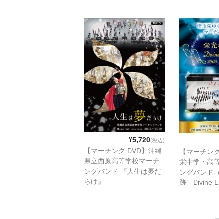
¥5,720
(税込)
【マーチング DVD】沖縄
【マーチング
県立西原高等学校マーチ
栄中学・高
ングバンド 『人生は夢だ
ングバンド
らけ』
跡 Divine L