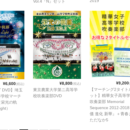
2019
Vol.4『N』セット
¥9,200
¥8,800
¥6,600
(税込)
(税込)
【マーチング2タイト
東京農業大学第ニ高等学
 DVD】埼玉
ット】精華女子高等
校吹奏楽部DVD
等学校マーチ
吹奏楽部 Memorial
（栄光の軌
Sequence 2012-20
ight）
価 進化 新華』＋青春
ただなか5